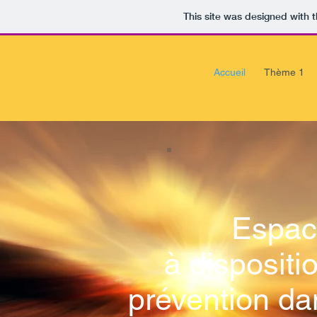
This site was designed with 
Accueil
Thème 1
Espac
à
dispositi
prévention da